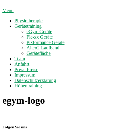
Direkt
zum
Menü
Inhalt
Physiotherapie
Gerätetraining
eGym Geräte
Fle-xx Geräte
Pixformance Geräte
AlterG Laufband
Gerätefläche
Team
Anfahrt
Privat Preise
Impressum
Datenschutzerklärung
Höhentraining
egym-logo
Folgen Sie uns