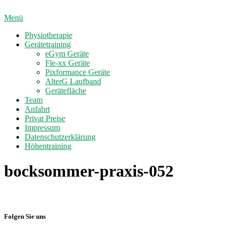
Direkt
zum
Menü
Inhalt
Physiotherapie
Gerätetraining
eGym Geräte
Fle-xx Geräte
Pixformance Geräte
AlterG Laufband
Gerätefläche
Team
Anfahrt
Privat Preise
Impressum
Datenschutzerklärung
Höhentraining
bocksommer-praxis-052
Folgen Sie uns