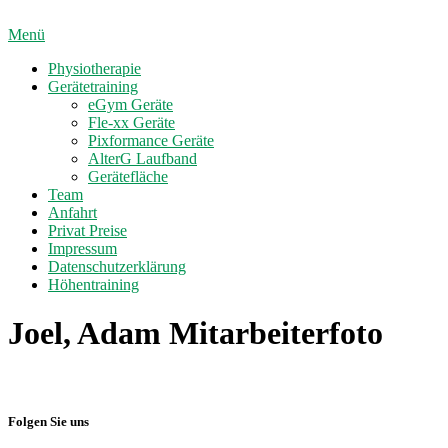
Direkt
zum
Menü
Inhalt
Physiotherapie
Gerätetraining
eGym Geräte
Fle-xx Geräte
Pixformance Geräte
AlterG Laufband
Gerätefläche
Team
Anfahrt
Privat Preise
Impressum
Datenschutzerklärung
Höhentraining
Joel, Adam Mitarbeiterfoto
Folgen Sie uns