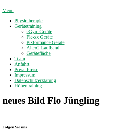
Direkt
zum
Menü
Inhalt
Physiotherapie
Gerätetraining
eGym Geräte
Fle-xx Geräte
Pixformance Geräte
AlterG Laufband
Gerätefläche
Team
Anfahrt
Privat Preise
Impressum
Datenschutzerklärung
Höhentraining
neues Bild Flo Jüngling
Folgen Sie uns